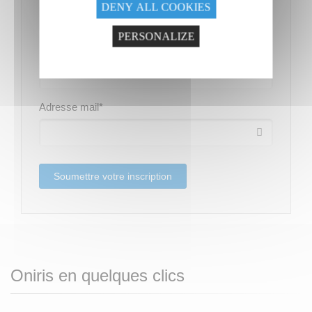
DENY ALL COOKIES
PERSONALIZE
Fonction
*
Adresse mail
*
Oniris en quelques clics