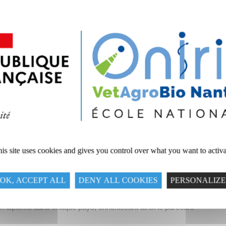
is site uses cookies and gives you control over what you want to activ
xième année dans l’une des universités partenaires en
OK, ACCEPT ALL
DENY ALL COOKIES
PERSONALIZE
ise
ou un laboratoire de recherche à l’étranger.
ir un diplôme dans chaque pays, enrichissant ainsi le parcours