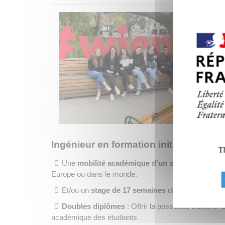
Ingénieur en formation initiale
Th
Une
mobilité académique
d’un semestre
en deu
Europe ou dans le monde.
Et/ou un
stage de 17 semaines
dans une entrepr
Doubles diplômes
: Offrir la possibilité d'obten
académique des étudiants