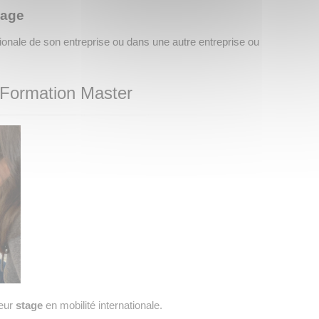
sage
ationale de son entreprise ou dans une autre entreprise ou
a Formation Master
leur
stage
en mobilité internationale.