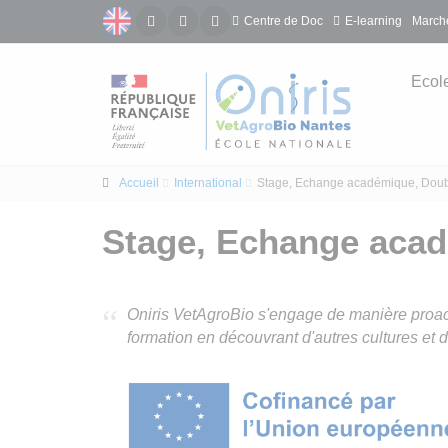
Centre de Doc
E-learning
Marché
Ecol
Accueil
International
Stage, Echange académique, Doub
Stage, Echange acad
Oniris VetAgroBio s'engage de manière proacti
formation en découvrant d'autres cultures et d