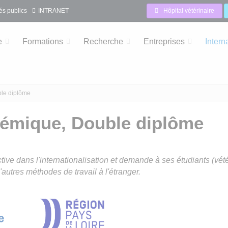
s publics
INTRANET
Hôpital vétérinaire
e
Formations
Recherche
Entreprises
Intern
le diplôme
émique, Double diplôme
ve dans l'internationalisation et demande à ses étudiants (vétéri
'autres méthodes de travail à l'étranger.