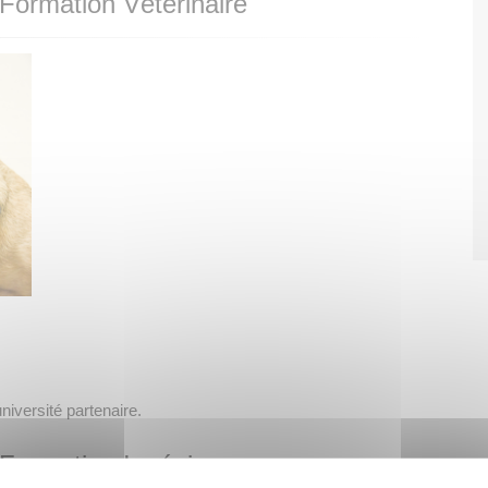
a Formation Vétérinaire
.
iversité partenaire.
a Formation Ingénieur