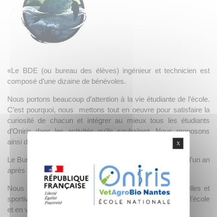
«Le BDE (ou bureau des élèves) ingénieur et technicien est
composé d’une dizaine de bénévoles.
Nous portons beaucoup d’attention à la vie étudiante de l’école.
C’est pourquoi, nous mettons tout en oeuvre pour satisfaire la
curiosité de chacun et intégrer au mieux tous les étudiants
d’Oniris dans les activités qu’ils souhaitent. Nous proposons
ainsi divers clubs et activités.
X
Le Bureau Des Élèves est élu en janvier pour un mandat d’un an
après une campagne en novembre/décembre.
Nous nous chargeons de proposer des activités culturelles et
sportives tout au long de l’année et surtout les soirées à l’école
et en ville.