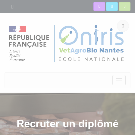
Toggle
navigati
Recruter un diplômé