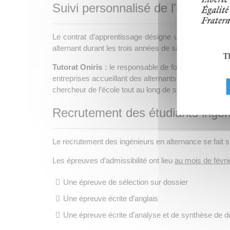
Suivi personnalisé de l'ingénieur(
Le contrat d’apprentissage désigne un
maître d’ap
alternant durant les trois années de sa formation en e
Th
Tutorat Oniris :
le responsable de formation est en c
entreprises accueillant des alternants. Sur le plan sc
chercheur de l’école tout au long de ses 3 années d’
Recrutement des étudiants ingén
Le recrutement des ingénieurs en alternance se fait 
Les épreuves d’admissibilité ont lieu
au mois de févri
Une épreuve de sélection sur dossier
Une épreuve écrite d’anglais
Une épreuve écrite d’analyse et de synthèse de d