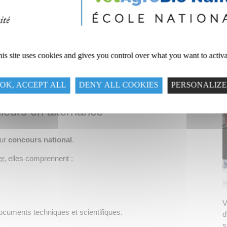
e) alternant(e)
prentissage
chargé de l’encadrement et du suivi de l’ingénieur
ntreprise.
is site uses cookies and gives you control over what you want to activ
harge de la coordination pédagogique et des relations avec les
ientifique, chaque alternant(e) est tutoré(e) par un enseignement
OK, ACCEPT ALL
DENY ALL COOKIES
PERSONALIZE
apprentissage.
ieurs en alternance
sur
concours national
.
er
, elles comprennent :
V
ocuments techniques et scientifiques.
d
s