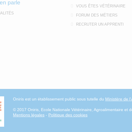
en parle
VOUS ÊTES VÉTÉRINAIRE
ALITÉS
FORUM DES MÉTIERS
RECRUTER UN APPRENTI
Oniris est un établissement public sous tutelle du
Ministère de l
© 2017 Oniris, Ecole Nationale Vétérinaire, Agroalimentaire et d
Mentions légales
-
Politique des cookies