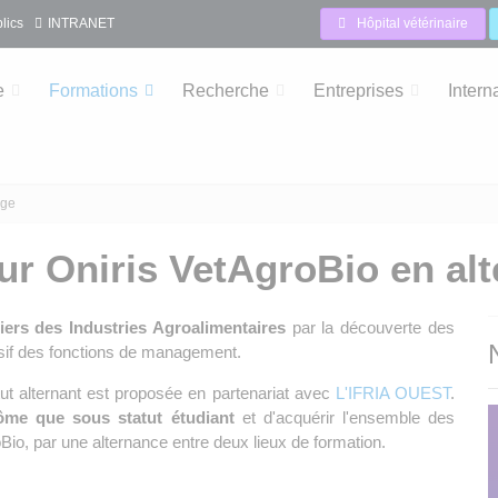
lics
INTRANET
Hôpital vétérinaire
e
Formations
Recherche
Entreprises
Intern
age
ur Oniris VetAgroBio en al
tiers des Industries Agroalimentaires
par la découverte des
essif des fonctions de management.
tut alternant est proposée en partenariat avec
L'IFRIA OUEST
.
me que sous statut étudiant
et d'acquérir l'ensemble des
Bio, par une alternance entre deux lieux de formation.