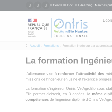
Centre de Doc
E-learning
Marchés pub
Ecol
Accueil
Formations
Formation Ingénieur par apprentiss
La formation Ingénie
L’alternance vise à
renforcer l’attractivité des mé
missions de l’ingénieur en usine et l’exercice progr
La formation d’ingénieur Oniris VetAgroBio sous sta
Elle permet d'obtenir, en 3 années,
le même diplô
compétences
de l'ingénieur diplômé d'Oniris VetAgro