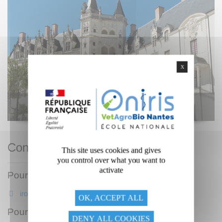
X
Etudier et vivre à Nantes
Contacter les services
This site uses cookies and gives
you control over what you want to
activate
Pour la Formation Vétérinaire
iro.vet@oniris-nantes.fr
OK, ACCEPT ALL
Pour la Formation Ingénieur
DENY ALL COOKIES