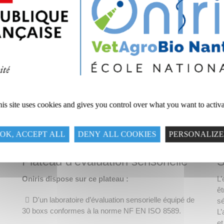
is site uses cookies and gives you control over what you want to activ
OK, ACCEPT ALL
DENY ALL COOKIES
PERSONALIZE
Plateau d’évaluation sensorielle
S
Oniris dispose sur ce plateau :
L
ê
D'un laboratoire d’évaluation sensorielle équipé de
sé
30 boxs conformes à la norme NF EN ISO 8589.
L’
et