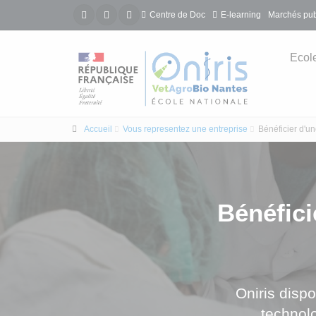
Centre de Doc
E-learning
Marchés pub
Ecol
Accueil
Vous representez une entreprise
Bénéficier d'un
Bénéfici
Oniris dispo
technolo