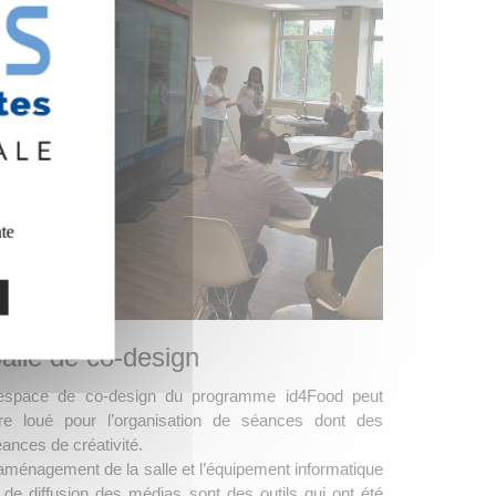
ate
alle de co-design
’espace de co-design du programme id4Food peut
tre loué pour l’organisation de séances dont des
ances de créativité.
aménagement de la salle et l’équipement informatique
 de diffusion des médias sont des outils qui ont été