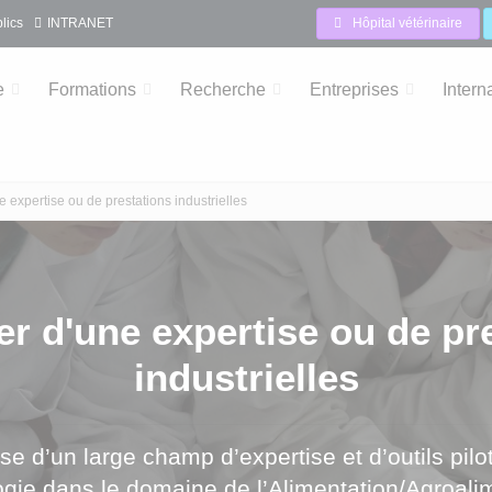
lics
INTRANET
Hôpital vétérinaire
e
Formations
Recherche
Entreprises
Intern
e expertise ou de prestations industrielles
er d'une expertise ou de pr
industrielles
se d’un large champ d’expertise et d’outils pil
gie dans le domaine de l’Alimentation/Agroali