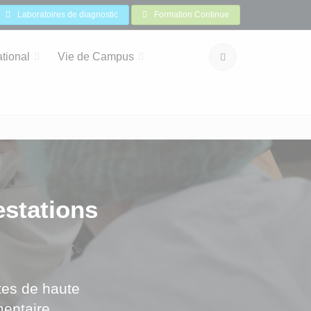
Laboratoires de diagnostic
Formation Continue
ational
Vie de Campus
estations
otes de haute
mentaire.