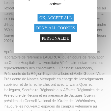
Les travaux finalisés ou en programmation contribuent à
activate
l’excellence des formations, de la recherche et de l'expertise au
service des politiques publiques en matière de « One Health ».
OK, ACCEPT ALL
Ils s’inscrivent dans un contexte de forte hausse du nombre
d’étudiants vétérinaires (+50% par rapport à 2017 pour atteindre
DENY ALL COOKIES
950 aujourd’hui) ainsi que de diversification des recrutements
(ouverture d’un recrutement national vétérinaire post-bac depuis
PERSONALIZE
2021).
Après une visite des lieux d'ores et déjà réhabilités (UMR et
laboratoire de référence LABERCA) ou en cours de rénovation
au Centre Hospitalier Universitaire Vétérinaire notamment, les
représentantes des collectivités – Christelle Morançais,
Présidente de la Région Pays de la Loire et Aziliz Gouez, Vice-
Présidente de Nantes Métropole en charge de l'enseignement
supérieur et de la recherche, ont avec Urwana Querrec
Halléguen, Secrétaire Régionale aux Affaires Régionales de la
Préfecture de Région et en présence de Jacques Guérin,
président du Conseil National de l'Ordre des Vétérinaires,
inauguré les nouveaux espaces du campus vétérinaire au