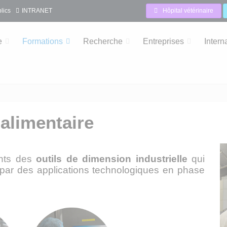
lics
INTRANET
Hôpital vétérinaire
e
Formations
Recherche
Entreprises
Intern
 alimentaire
ants des
outils de dimension industrielle
qui
 par des applications technologiques en phase