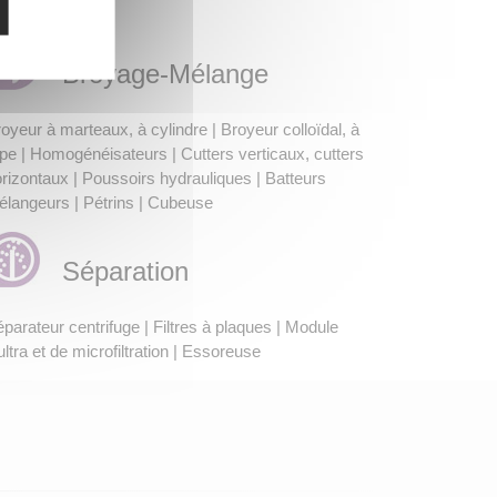
oides
Broyage-Mélange
oyeur à marteaux, à cylindre | Broyeur colloïdal, à
pe | Homogénéisateurs | Cutters verticaux, cutters
rizontaux | Poussoirs hydrauliques | Batteurs
langeurs | Pétrins | Cubeuse
Séparation
parateur centrifuge | Filtres à plaques | Module
ultra et de microfiltration | Essoreuse