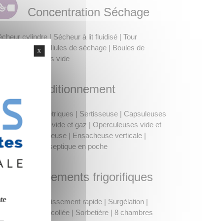
Concentration Séchage
cheur cylindre | Sécheur à lit fluidisé | Tour
atomisation | Cellules de séchage | Boules de
X
ncentration sous vide
Conditionnement
oseuses volumétriques | Sertisseuse | Capsuleuses
peur | Cloche à vide et gaz | Operculeuses vide et
z | Thermoformeuse | Ensacheuse verticale |
onditionneuse aseptique en poche
Traitements frigorifiques
ate
llules de refroidissement rapide | Surgélation |
ntrale d'eau glycollée | Sorbetière | 8 chambres