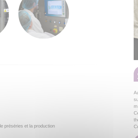
Au
su
mi
Ce
th
de préséries et la production
C