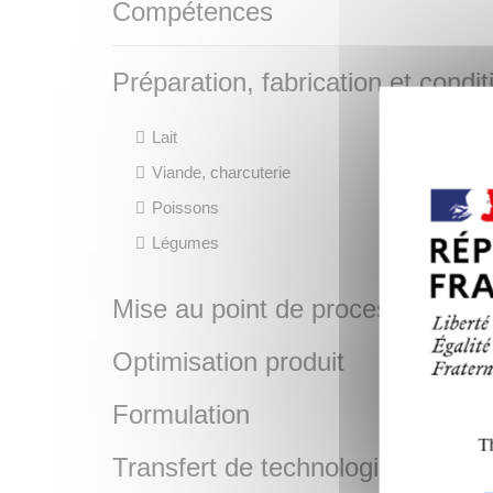
Compétences
Préparation, fabrication et cond
Lait
Su
Viande, charcuterie
Pa
Poissons
Pl
Légumes
Co
Mise au point de process
Optimisation produit
Formulation
Th
Transfert de technologie