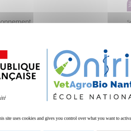
itionnement
Sé
d'
co
rgelés
ins, pâtisseries, briocherie
ats cuisinés
nserves
D
va
ga
C
is site uses cookies and gives you control over what you want to activ
Ce
Ce